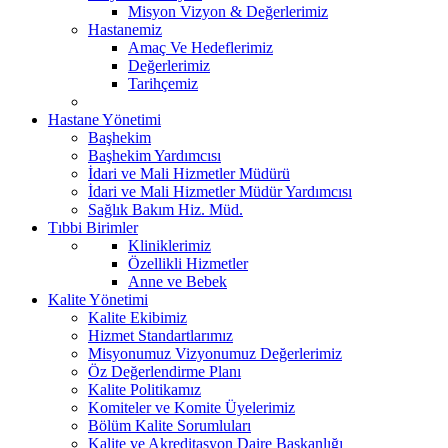
Misyon Vizyon & Değerlerimiz
Hastanemiz
Amaç Ve Hedeflerimiz
Değerlerimiz
Tarihçemiz
Hastane Yönetimi
Başhekim
Başhekim Yardımcısı
İdari ve Mali Hizmetler Müdürü
İdari ve Mali Hizmetler Müdür Yardımcısı
Sağlık Bakım Hiz. Müd.
Tıbbi Birimler
Kliniklerimiz
Özellikli Hizmetler
Anne ve Bebek
Kalite Yönetimi
Kalite Ekibimiz
Hizmet Standartlarımız
Misyonumuz Vizyonumuz Değerlerimiz
Öz Değerlendirme Planı
Kalite Politikamız
Komiteler ve Komite Üyelerimiz
Bölüm Kalite Sorumluları
Kalite ve Akreditasyon Daire Başkanlığı