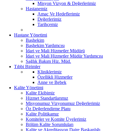
Misyon Vizyon & Değerlerimiz
Hastanemiz
Amaç Ve Hedeflerimiz
Değerlerimiz
Tarihçemiz
Hastane Yönetimi
Başhekim
Başhekim Yardımcısı
İdari ve Mali Hizmetler Müdürü
İdari ve Mali Hizmetler Müdür Yardımcısı
Sağlık Bakım Hiz. Müd.
Tıbbi Birimler
Kliniklerimiz
Özellikli Hizmetler
Anne ve Bebek
Kalite Yönetimi
Kalite Ekibimiz
Hizmet Standartlarımız
Misyonumuz Vizyonumuz Değerlerimiz
Öz Değerlendirme Planı
Kalite Politikamız
Komiteler ve Komite Üyelerimiz
Bölüm Kalite Sorumluları
Kalite ve Akreditasyon Daire Başkanlığı