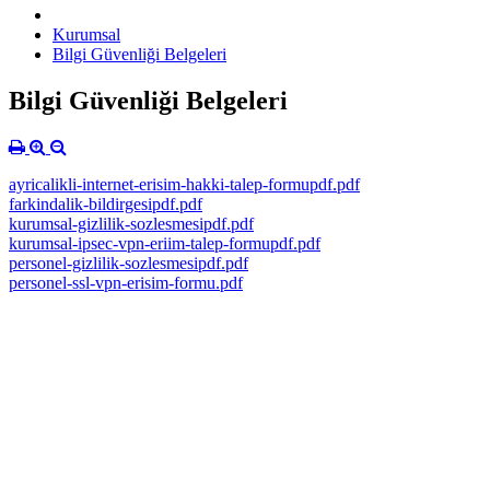
Kurumsal
Bilgi Güvenliği Belgeleri
Bilgi Güvenliği Belgeleri
ayricalikli-internet-erisim-hakki-talep-formupdf.pdf
farkindalik-bildirgesipdf.pdf
kurumsal-gizlilik-sozlesmesipdf.pdf
kurumsal-ipsec-vpn-eriim-talep-formupdf.pdf
personel-gizlilik-sozlesmesipdf.pdf
personel-ssl-vpn-erisim-formu.pdf